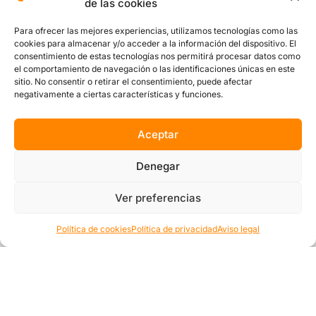
de las cookies
grupos reducidos. Escríbenos y reserva tu
experiencia con la cercanía y
Para ofrecer las mejores experiencias, utilizamos tecnologías como las
cookies para almacenar y/o acceder a la información del dispositivo. El
profesionalidad que nos define.
consentimiento de estas tecnologías nos permitirá procesar datos como
el comportamiento de navegación o las identificaciones únicas en este
sitio. No consentir o retirar el consentimiento, puede afectar
Reservar por WhatsApp
negativamente a ciertas características y funciones.
Contactar de otra forma
Aceptar
Denegar
Ver preferencias
¡Escríbenos!
Política de cookies
Política de privacidad
Aviso legal
¡No te pierdas ni una!
Apúntate a nuestro boletín y recibe en tu e-
mail infomación sobre nuestras actividades