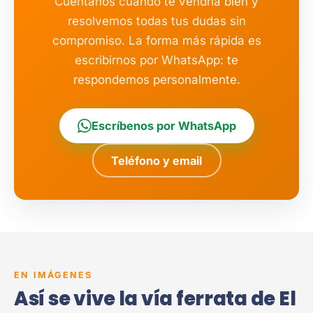
Cuéntanos cuándo te vendría bien y
resolvemos todas tus dudas sin
compromiso. La forma más rápida es
escribirnos por WhatsApp: te
respondemos personalmente.
Escríbenos por WhatsApp
Teléfono y email
EN IMÁGENES
Así se vive la vía ferrata de El