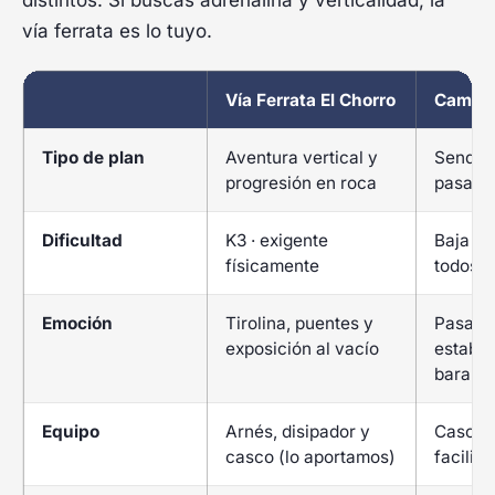
distintos. Si buscas adrenalina y verticalidad, la
vía ferrata es lo tuyo.
Vía Ferrata El Chorro
Camini
Tipo de plan
Aventura vertical y
Sender
progresión en roca
pasare
Dificultad
K3 · exigente
Baja · 
físicamente
todos
Emoción
Tirolina, puentes y
Pasare
exposición al vacío
estable
barandi
Equipo
Arnés, disipador y
Casco 
casco (lo aportamos)
facilita