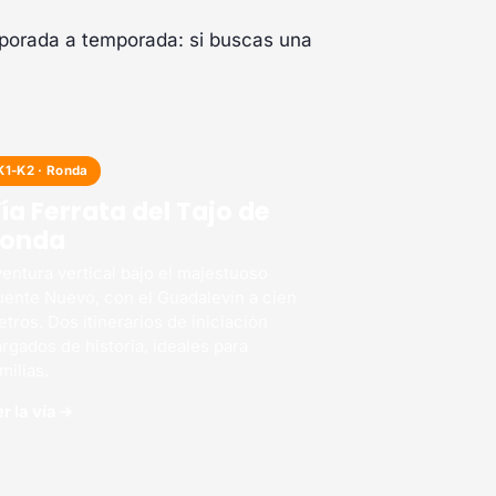
mporada a temporada: si buscas una
K1-K2 · Ronda
ía Ferrata del Tajo de
Ronda
entura vertical bajo el majestuoso
uente Nuevo, con el Guadalevín a cien
tros. Dos itinerarios de iniciación
rgados de historia, ideales para
milias.
r la vía