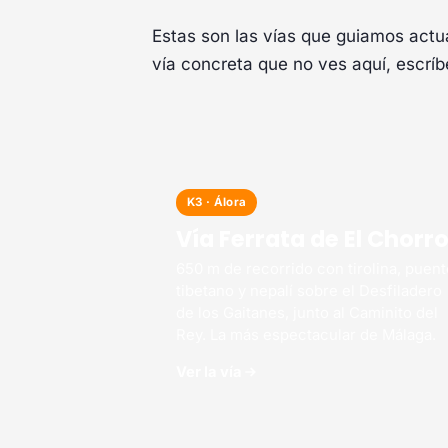
Estas son las vías que guiamos actu
vía concreta que no ves aquí, escrí
K3 · Álora
Vía Ferrata de El Chorr
650 m de recorrido con tirolina, puent
tibetano y nepalí sobre el Desfiladero
de los Gaitanes, junto al Caminito del
Rey. La más espectacular de Málaga.
Ver la vía