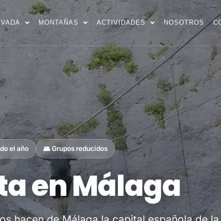
EVADA
MONTAÑAS
ACTIVIDADES
NOSOTROS
C
odo el año
👥 Grupos reducidos
ata en Málaga
os hacen de Málaga la capital española de la