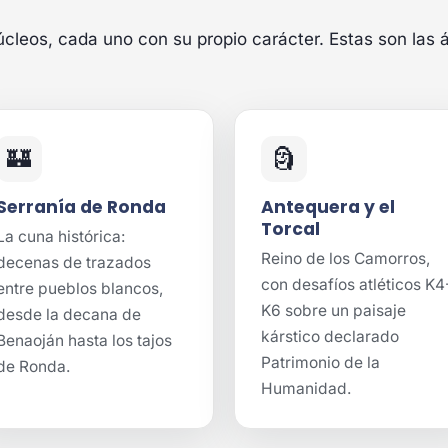
úcleos, cada uno con su propio carácter. Estas son las 
🏰
🗿
Serranía de Ronda
Antequera y el
Torcal
La cuna histórica:
Reino de los Camorros,
decenas de trazados
con desafíos atléticos K4
entre pueblos blancos,
K6 sobre un paisaje
desde la decana de
kárstico declarado
Benaoján hasta los tajos
Patrimonio de la
de Ronda.
Humanidad.