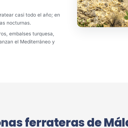
atear casi todo el año; en
das nocturnas.
ros, embalses turquesa,
canzan el Mediterráneo y
onas ferrateras de Má