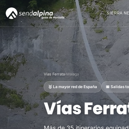
SIERRA N
Vías Ferrata
›
Málaga
🥇 La mayor red de España
📅 Salidas t
Vías Ferr
Más de 35 itinerarios equipad