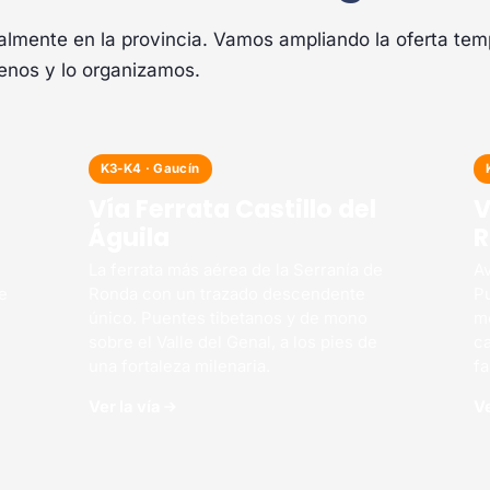
almente en la provincia. Vamos ampliando la oferta te
benos y lo organizamos.
K3-K4 · Gaucín
Vía Ferrata Castillo del
V
Águila
o
La ferrata más aérea de la Serranía de
Av
e
Ronda con un trazado descendente
P
único. Puentes tibetanos y de mono
me
sobre el Valle del Genal, a los pies de
ca
una fortaleza milenaria.
fa
Ver la vía
Ve