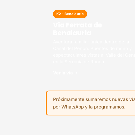
K2 · Benalauría
Vía Ferrata de
Benalauría
Aventura familiar única dentro de la
Canal del Peñón. Puentes de mono y
espectaculares vistas al Valle del Gen
en la Serranía de Ronda.
Ver la vía
Próximamente sumaremos nuevas vías 
por WhatsApp y la programamos.