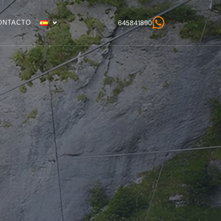
ONTACTO
645841890