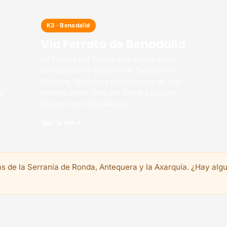
K3 · Benadalid
Vía Ferrata de Benadalid
La Ferrata del Techo: una pared corta,
vertical y muy aérea en el Tajo de los
Aviones. Ideal para quien busca un reto
al
intenso en el Valle del Genal y opción
de pack con Benalauría.
Ver la vía
de la Serranía de Ronda, Antequera y la Axarquía. ¿Hay algu