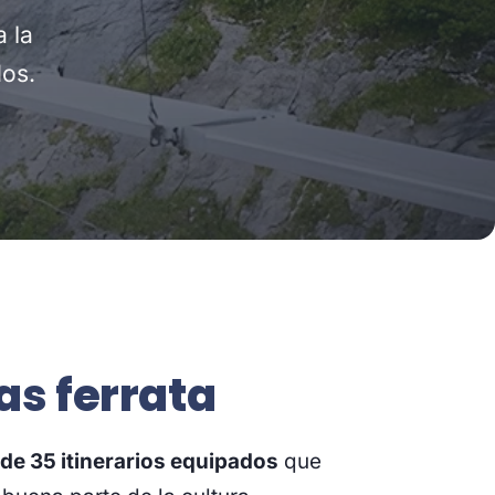
a la
dos.
as ferrata
de 35 itinerarios equipados
que