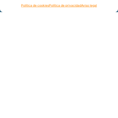
Política de cookies
Política de privacidad
Aviso legal
¡No te pierdas ni una!
Apúntate a nuestro boletín y recibe en tu e-
mail infomación sobre nuestras actividades
Suscribirme
Acepto la
política de privacidad
y recibir correos de
sendalpina.